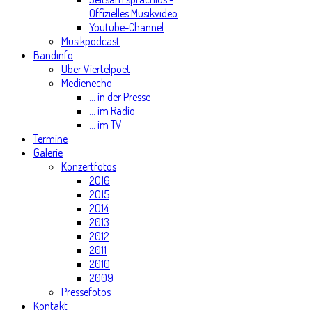
Offizielles Musikvideo
Youtube-Channel
Musikpodcast
Bandinfo
Über Viertelpoet
Medienecho
... in der Presse
... im Radio
... im TV
Termine
Galerie
Konzertfotos
2016
2015
2014
2013
2012
2011
2010
2009
Pressefotos
Kontakt