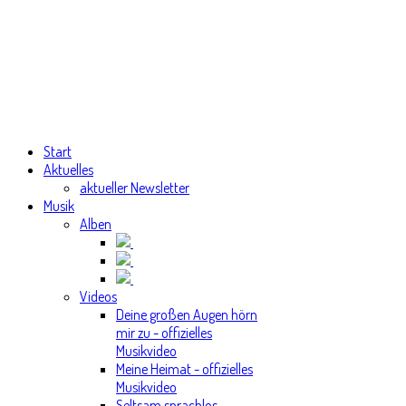
Start
Aktuelles
aktueller Newsletter
Musik
Alben
Videos
Deine großen Augen hörn
mir zu - offizielles
Musikvideo
Meine Heimat - offizielles
Musikvideo
Seltsam sprachlos -