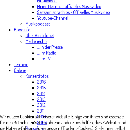
Musikvideo
Meine Heimat - offizielles Musikvideo
Seltsam sprachlos - Offizielles Musikvideo
Youtube-Channel
Musikpodcast
Bandinfo
Über Viertelpoet
Medienecho
... in der Presse
... im Radio
... im TV
Termine
Galerie
Konzertfotos
2016
2015
2014
2013
2012
2011
2010
Wir nutzen Cookies auf unserer Website. Einige von ihnen sind essenziell
2009
für den Betrieb der Seite, während andere uns helfen, diese Website und
Pressefotos
die Nutzererfahrung zu verbessern (Tracking Cookies). Sie können selbst