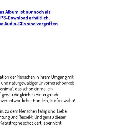
as Album ist nur noch als
P3-Download erhältlich.
ie Audio-CDs sind vergriffen.
ituation der Menschen in ihrem Umgang mit
 und naturgewaltiger Unvorhersehbarkeit
oshima", das schon einmal ein
 genau die gleichen Hintergründe
unverantwortliches Handeln, Größenwahn!
n, zu dem Menschen fähig sind: Liebe,
chtung und Respekt. Und genau diesen
Katastrophe schockiert, aber nicht