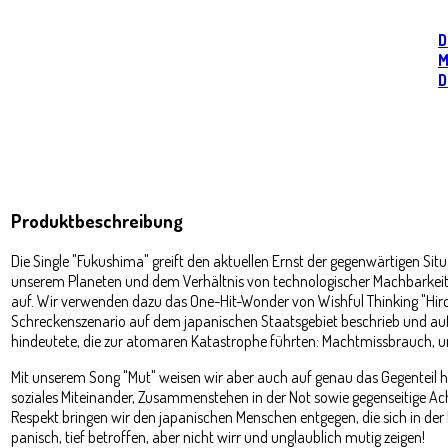
D
M
D
Produktbeschreibung
Die Single "Fukushima" greift den aktuellen Ernst der gegenwärtigen S
unserem Planeten und dem Verhältnis von technologischer Machbarkeit
auf. Wir verwenden dazu das One-Hit-Wonder von Wishful Thinking "Hir
Schreckenszenario auf dem japanischen Staatsgebiet beschrieb und auf
hindeutete, die zur atomaren Katastrophe führten: Machtmissbrauch, 
Mit unserem Song "Mut" weisen wir aber auch auf genau das Gegenteil hi
soziales Miteinander, Zusammenstehen in der Not sowie gegenseitige A
Respekt bringen wir den japanischen Menschen entgegen, die sich in der 
panisch, tief betroffen, aber nicht wirr und unglaublich mutig zeigen!