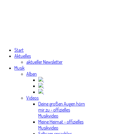
Start
Aktuelles
aktueller Newsletter
Musik
Alben
Videos
Deine großen Augen hörn
mir zu - offizielles
Musikvideo
Meine Heimat - offizielles
Musikvideo
Seltsam sprachlos -