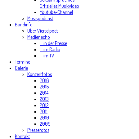
Offizielles Musikvideo
Youtube-Channel
Musikpodcast
Bandinfo
Über Viertelpoet
Medienecho
... in der Presse
... im Radio
... im TV
Termine
Galerie
Konzertfotos
2016
2015
2014
2013
2012
2011
2010
2009
Pressefotos
Kontakt