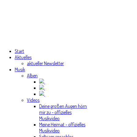
Start
Aktuelles
aktueller Newsletter
Musik
Alben
Videos
Deine großen Augen hörn
mir zu - offizielles
Musikvideo
Meine Heimat - offizielles
Musikvideo
Seltsam sprachlos -