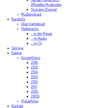
Offizielles Musikvideo
Youtube-Channel
Musikpodcast
Bandinfo
Über Viertelpoet
Medienecho
... in der Presse
... im Radio
... im TV
Termine
Galerie
Konzertfotos
2016
2015
2014
2013
2012
2011
2010
2009
Pressefotos
Kontakt