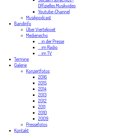
Offizielles Musikvideo
Youtube-Channel
Musikpodcast
Bandinfo
Über Viertelpoet
Medienecho
... in der Presse
... im Radio
... im TV
Termine
Galerie
Konzertfotos
2016
2015
2014
2013
2012
2011
2010
2009
Pressefotos
Kontakt