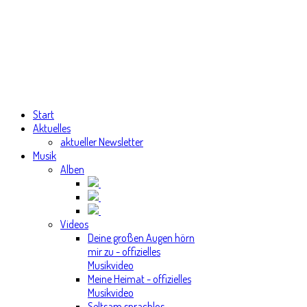
Start
Aktuelles
aktueller Newsletter
Musik
Alben
Videos
Deine großen Augen hörn
mir zu - offizielles
Musikvideo
Meine Heimat - offizielles
Musikvideo
Seltsam sprachlos -