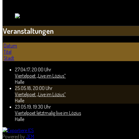
Sachsen-Anhalt
Land:
Veranstaltungen
Datum
Titel
Stadt
27.04.17
,
20:00 Uhr
Viertelpoet „Live im Lözius“
Halle
25.05.18
,
20:00 Uhr
Viertelpoet „Live im Lözius“
Halle
23.05.19
,
19:30 Uhr
Viertelpoet letztmalig live im Lözius
Halle
Powered by
JEM