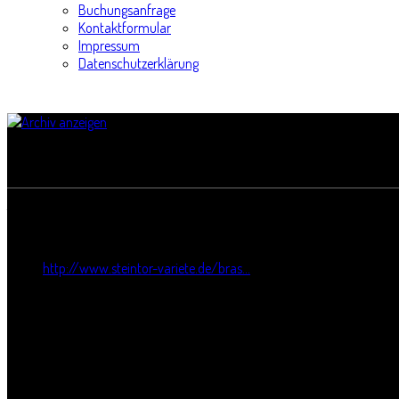
Buchungsanfrage
Kontaktformular
Impressum
Datenschutzerklärung
Brasserie Lözius
Titel:
Brasserie Lözius
Webseite:
http://www.steintor-variete.de/bras...
Straße:
Am Steintor 9
Postleitzahl:
06112
Stadt:
Halle
Bundesland: