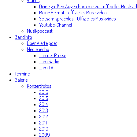
Videos
Deine großen Augen hörn mir zu - offizielles Musikvi
Meine Heimat - offizielles Musikvideo
Seltsam sprachlos - Offizielles Musikvideo
Youtube-Channel
Musikpodcast
Bandinfo
Über Viertelpoet
Medienecho
... in der Presse
... im Radio
... im TV
Termine
Galerie
Konzertfotos
2016
2015
2014
2013
2012
2011
2010
2009