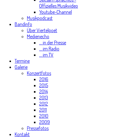
Offizielles Musikvideo
Youtube-Channel
Musikpodcast
Bandinfo
Über Viertelpoet
Medienecho
... in der Presse
... im Radio
... im TV
Termine
Galerie
Konzertfotos
2016
2015
2014
2013
2012
2011
2010
2009
Pressefotos
Kontakt