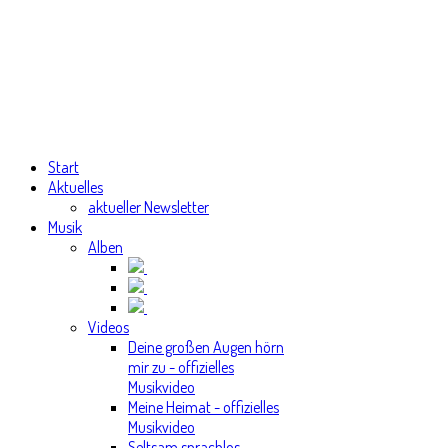
Start
Aktuelles
aktueller Newsletter
Musik
Alben
Videos
Deine großen Augen hörn
mir zu - offizielles
Musikvideo
Meine Heimat - offizielles
Musikvideo
Seltsam sprachlos -