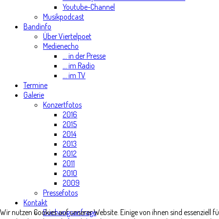
Youtube-Channel
Musikpodcast
Bandinfo
Über Viertelpoet
Medienecho
... in der Presse
... im Radio
... im TV
Termine
Galerie
Konzertfotos
2016
2015
2014
2013
2012
2011
2010
2009
Pressefotos
Kontakt
Wir nutzen Cookies auf unserer Website. Einige von ihnen sind essenziell f
Buchungsanfrage