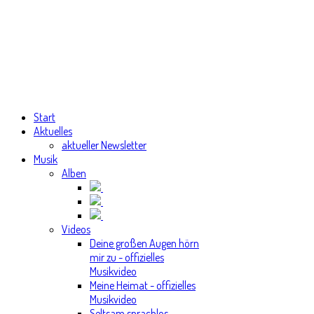
Start
Aktuelles
aktueller Newsletter
Musik
Alben
Videos
Deine großen Augen hörn
mir zu - offizielles
Musikvideo
Meine Heimat - offizielles
Musikvideo
Seltsam sprachlos -