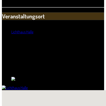
Konzertsaisoneröffnung
Veranstaltungsort
Standort:
Lichthaus Halle
Straße:
Dreyhauptstraße 3
Postleitzahl:
06108
Stadt:
Halle
Bundesland:
Sachsen-Anhalt
Land: