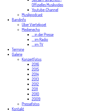
Offizielles Musikvideo
Youtube-Channel
Musikpodcast
Bandinfo
Über Viertelpoet
Medienecho
... in der Presse
... im Radio
... im TV
Termine
Galerie
Konzertfotos
2016
2015
2014
2013
2012
2011
2010
2009
Pressefotos
Kontakt