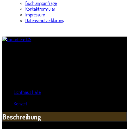
Buchungsanfrage
Kontaktformular
Impressum
Datenschutzerklärung
Seltsam sprachlos - Tour
Titel:
Seltsam sprachlos - Tour
Wann:
Fr, 8. Januar 2016
,
20:00 Uhr
Wo:
Lichthaus Halle
- Halle, Sachsen-Anhalt
Kategorie:
Konzert
Beschreibung