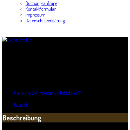
Buchungsanfrage
Kontaktformular
Impressum
Datenschutzerklärung
Stadtvierteltour INKLUSIVE
Titel:
Stadtvierteltour INKLUSIVE
Wann:
Sa, 26. September 2015
,
16:00 Uhr
Wo:
Hallesche Behindertenwerkstätten e.V.
- Halle, Sachsen-Anhalt
Kategorie:
Konzert
Beschreibung