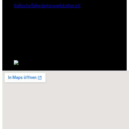
Hallesche Behindertenwerkstätten e.V.
Straße:
Blumenauweg 59
Postleitzahl:
06120
Stadt:
Halle
Bundesland:
Sachsen-Anhalt
Land: