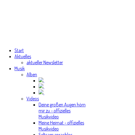
Start
Aktuelles
aktueller Newsletter
Musik
Alben
Videos
Deine großen Augen hörn
mir zu - offizielles
Musikvideo
Meine Heimat - offizielles
Musikvideo
Seltsam sprachlos -