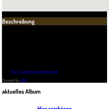
Beschreibung
Unter uns leben Menschen, die anders sind, denen aufgrund einer
körperlichen, geistigen oder seelischen oder mehrerer dieser
Behinderungen ein "normales" Leben, wie es die Meisten verstehen,
nicht ohne weiteres zugänglich ist.
Die Halleschen Behindertenwerkstätten e.V. versteht sich als Partner,
der sich mit großem sozialem und wirtschaftlichem Erfolg für die
Interessen der Menschen mit Behinderungen engagiert.
Wer sie sind, was sie tun und was deren Mitglieder leisten, haben sie
unter
http://www.hbwev.emenue.net
zusammengestellt.
Powered by
JEM
aktuelles
Album
Hier reinhören