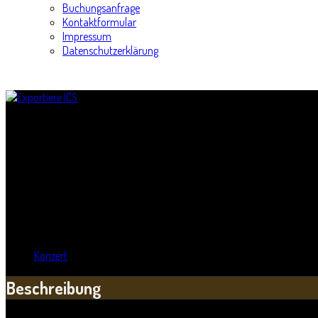
Buchungsanfrage
Kontaktformular
Impressum
Datenschutzerklärung
15. Nacht der Kirchen
Titel:
15. Nacht der Kirchen
Wann:
Sa, 15. August 2015
,
20:00 Uhr
Wo:
Pauluskirche - Halle
Kategorie:
Konzert
Beschreibung