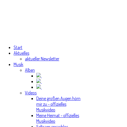
Start
Aktuelles
aktueller Newsletter
Musik
Alben
Videos
Deine großen Augen hörn
mir zu - offizielles
Musikvideo
Meine Heimat - offizielles
Musikvideo
Seltsam sprachlos -