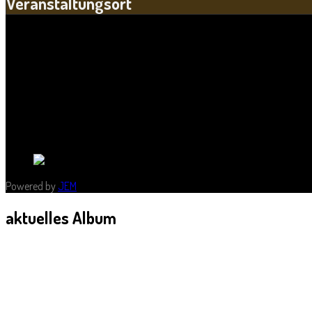
Veranstaltungsort
Standort:
Pauluskirche
Straße:
Robert-Blum-Straße 11a
Postleitzahl:
06114
Stadt:
Halle
Land:
Powered by
JEM
aktuelles
Album