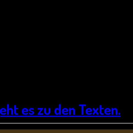
 Umgebung zur Nacht der Kirchen unter dem Motto
„Einladung zum Leben
 Gruppe „Viertelpoet“ mit einem rockig-frechen und zugleich lyrisch-lied
mal war“ Teil 2.
e
 sind.
eht es zu den Texten.