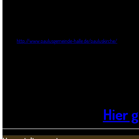
Am Sonnabend, dem 15. August, sind Sie in vielen Kirchen in Halle und
eingeladen. In der Pauluskirche gastiert
um 20 Uhr und um 22 Uhr
die
Um 21 Uhr zeigt Michael Stabenow den Dokumentarfilm „Halle, wie es ein
Quelle:
http://www.paulusgemeinde-halle.de/pauluskirche/
Noch eine Bitte:
Schaltet eure Smartphones AN!
Denn dann könnt ihr auch unsere Texte mitverfolgen, die möglicherweis
durch die wunderbare Akustik der Pauluskirche nicht immer zu verstehen
Hier g