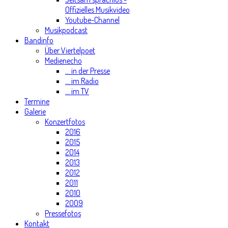
Offizielles Musikvideo
Youtube-Channel
Musikpodcast
Bandinfo
Über Viertelpoet
Medienecho
... in der Presse
... im Radio
... im TV
Termine
Galerie
Konzertfotos
2016
2015
2014
2013
2012
2011
2010
2009
Pressefotos
Kontakt