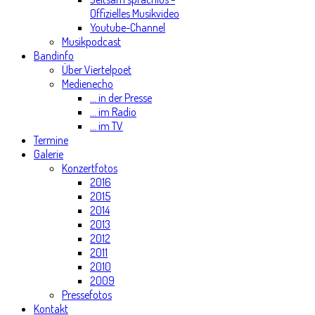
Offizielles Musikvideo
Youtube-Channel
Musikpodcast
Bandinfo
Über Viertelpoet
Medienecho
... in der Presse
... im Radio
... im TV
Termine
Galerie
Konzertfotos
2016
2015
2014
2013
2012
2011
2010
2009
Pressefotos
Kontakt