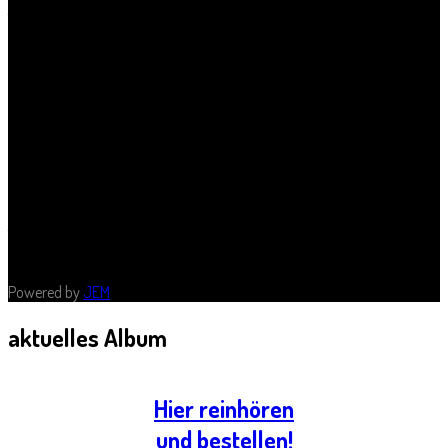
Theater Mandroschke ist ein freies Privattheater in Halle an der Saale.
Hier wird Theater, Comedy, Musik und Kleinkunst geboten.
Der Kulturfalter.de schreibt über uns und hat recht: Es gibt in Halle viele
freie Theatergruppen. Amateure, Profis und irgendwo dazwischen.
Aber ein Dach über dem Kopf hatten sie nicht. Dies änderte sich nun
mit der Gründung des Theaters Mandroschke im südlichen Halle. Die
Initiatoren Jan Felix Frenkel, Martin Kreusch und Alexander Terhorst
sind in Halle keine unbekannten Akteure. Die Kulturreederei, die
legendäre Bühnensoap 240warm und zahlreiche andere vielbeachtete
Aktionen gehen auf ihr Konto. Mit privaten Mitteln finanzieren sie den
Theaterbetrieb, der seit 2012 läuft.
Quelle: https://www.facebook.com/TheaterMandroschke
Powered by
JEM
aktuelles
Album
Hier reinhören
und bestellen!