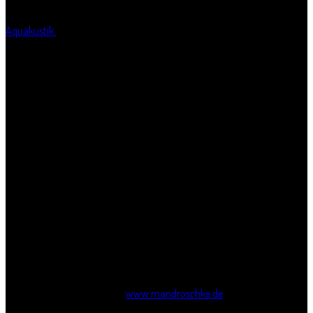
Außerdem: Singende Steine unter Wasser, die Entdeckung der
Aquäkustik.
Livemusik mit “Viertelpoet”!
Eintritt: 10 / 15 Euro
Ticket-Informationen unter:
www.mandroschke.de