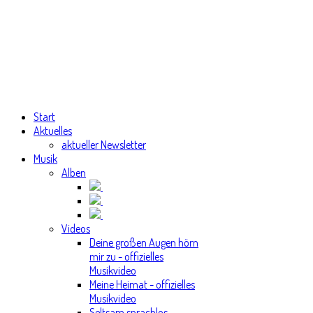
Start
Aktuelles
aktueller Newsletter
Musik
Alben
Videos
Deine großen Augen hörn
mir zu - offizielles
Musikvideo
Meine Heimat - offizielles
Musikvideo
Seltsam sprachlos -