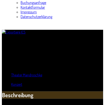
Buchungsanfrage
Kontaktformular
Impressum
Datenschutzerklärung
Flutnacht 2015: Theater, Talk & Töne
Titel:
Flutnacht 2015: Theater, Talk & Töne
Wann:
Mi, 29. April 2015
,
20:00 Uhr
Wo:
Theater Mandroschke
- Halle, Sachsen-Anhalt
Kategorie:
Konzert
Beschreibung