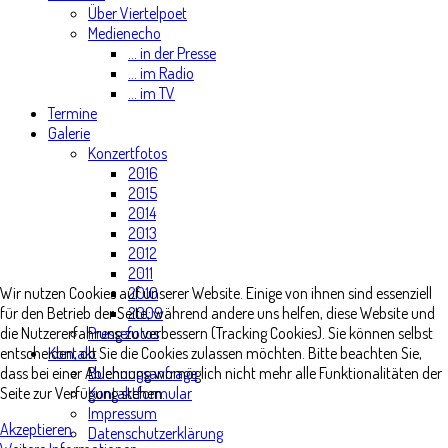
Über Viertelpoet
Medienecho
... in der Presse
... im Radio
... im TV
Termine
Galerie
Konzertfotos
2016
2015
2014
2013
2012
2011
2010
Wir nutzen Cookies auf unserer Website. Einige von ihnen sind essenziell
2009
für den Betrieb der Seite, während andere uns helfen, diese Website und
Pressefotos
die Nutzererfahrung zu verbessern (Tracking Cookies). Sie können selbst
Kontakt
entscheiden, ob Sie die Cookies zulassen möchten. Bitte beachten Sie,
Buchungsanfrage
dass bei einer Ablehnung womöglich nicht mehr alle Funktionalitäten der
Kontaktformular
Seite zur Verfügung stehen.
Impressum
Akzeptieren
Datenschutzerklärung