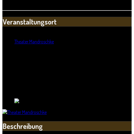
Quelle: www.mandroschke.de
Veranstaltungsort
Standort:
Theater Mandroschke
Straße:
Rudolf-Ernst-Weise-Straße 4-6
Postleitzahl:
06112
Stadt:
Halle
Bundesland:
Sachsen-Anhalt
Land:
Beschreibung