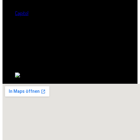
Standort:
Capitol
Straße:
Lauchstädter Strasse 1a
Postleitzahl:
06110
Stadt:
Halle
Bundesland:
Sachsen-Anhalt
Land: