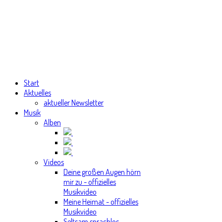
Start
Aktuelles
aktueller Newsletter
Musik
Alben
Videos
Deine großen Augen hörn
mir zu - offizielles
Musikvideo
Meine Heimat - offizielles
Musikvideo
Seltsam sprachlos -