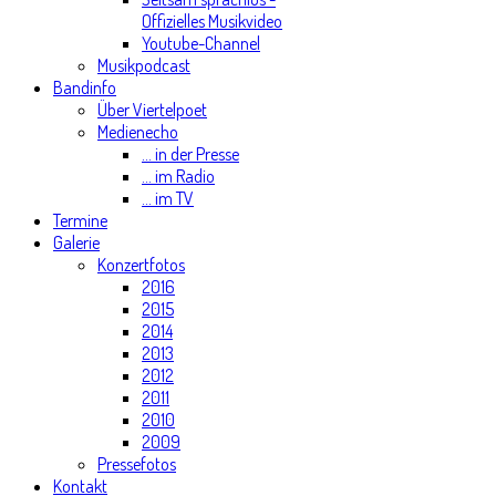
Offizielles Musikvideo
Youtube-Channel
Musikpodcast
Bandinfo
Über Viertelpoet
Medienecho
... in der Presse
... im Radio
... im TV
Termine
Galerie
Konzertfotos
2016
2015
2014
2013
2012
2011
2010
2009
Pressefotos
Kontakt