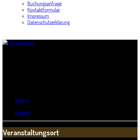
Buchungsanfrage
Kontaktformular
Impressum
Datenschutzerklärung
Seltsam sprachlos - Tour
Titel:
Seltsam sprachlos - Tour
Wann:
Do, 23. Oktober 2014
,
20:00 Uhr
Wo:
Capitol
- Halle, Sachsen-Anhalt
Kategorie:
Konzert
Veranstaltungsort