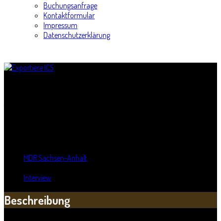
Buchungsanfrage
Kontaktformular
Impressum
Datenschutzerklärung
"Kluges Proberaum" - der Musikpodcast
Titel:
"Kluges Proberaum" - der Musikpodcast
Wann:
Mo, 15. Mai 2023
,
22:00 Uhr
-
23:00 Uhr
Wo:
MDR Sachsen-Anhalt
- Magdeburg, Sachsen-Anhalt
Kategorie:
Interview
Beschreibung