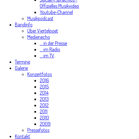
Offizielles Musikvideo
Youtube-Channel
Musikpodcast
Bandinfo
Über Viertelpoet
Medienecho
... in der Presse
... im Radio
... im TV
Termine
Galerie
Konzertfotos
2016
2015
2014
2013
2012
2011
2010
2009
Pressefotos
Kontakt