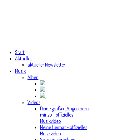
Start
Aktuelles
aktueller Newsletter
Musik
Alben
Videos
Deine großen Augen hörn
mir zu - offizielles
Musikvideo
Meine Heimat - offizielles
Musikvideo
Seltsam sprachlos -