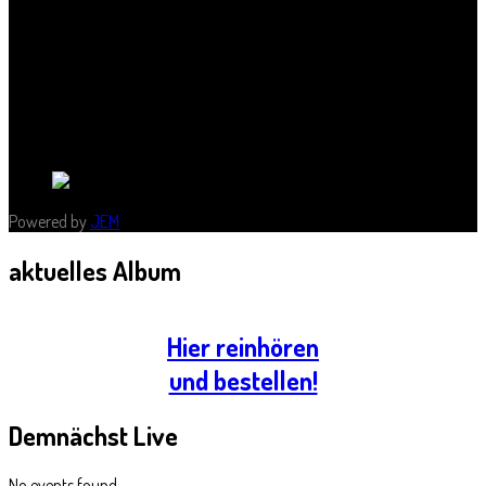
Stadtparkstraße 8
Postleitzahl:
39114
Stadt:
Magdeburg
Bundesland:
Sachsen-Anhalt
Land:
Powered by
JEM
aktuelles
Album
Hier reinhören
und bestellen!
Demnächst
Live
No events found.