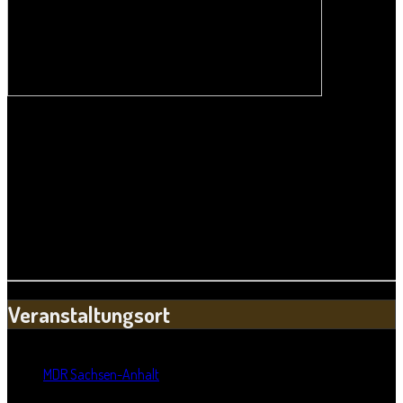
Am
Montag, den 15. Mai 2023, um 22:00
Uhr könnt ihr diese
außergewöhnliche Hörerfahrung bei MDR Sachsen-Anhalt in der
Radiofassung erleben.
Veranstaltungsort
Standort:
MDR Sachsen-Anhalt
Straße: