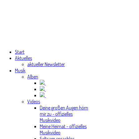
Start
Aktuelles
aktueller Newsletter
Musik
Alben
Videos
Deine großen Augen hörn
mir zu - offizielles
Musikvideo
Meine Heimat - offizielles
Musikvideo
Seltsam sprachlos -