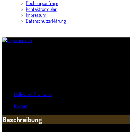
Buchungsanfrage
Kontaktformular
Impressum
Datenschutzerklärung
Viertelpoet mit Verstärkung
Titel:
Viertelpoet mit Verstärkung
Wann:
Sa, 11. Juli 2020
,
20:00 Uhr
Wo:
Hallesches Brauhaus
- Halle, Sachsen-Anhalt
Kategorie:
Konzert
Beschreibung