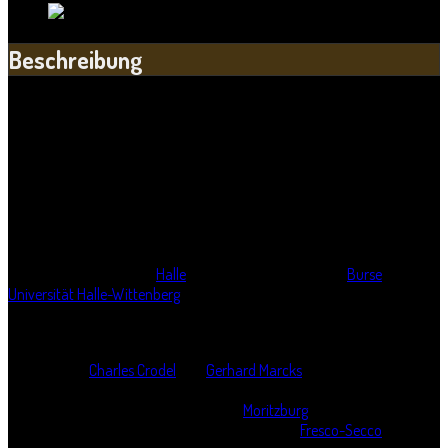
Beschreibung
Die "Burse zur Tulpe" wird von Studenten meist nur "Tulpe" genannt.
Das Gebäude wird vor allem als Mensa, aber auch für
wissenschaftliche Tagungen genutzt und befindet sich direkt am
Uniplatz.
Die
Burse zur Tulpe
in
Halle
war eine 1843 gegründete
Burse
der
Universität Halle-Wittenberg
. Das Gebäude war ursprünglich das Hotel
garni
"Zur Tulpe"
.
1919 von der Universität gekauft wurde es 1928 durch einen Neubau
mit dem von
Charles Crodel
und
Gerhard Marcks
ausgestatteten und
im Sommer 1936 zusammen mit dem Secco im Gymnastiksaal der
Universität (heute: Crodel-Halle) in der
Moritzburg
zerstörten
Musikzimmer erweitert. Crodels Wandmalerei in
Fresco-Secco
-Technik