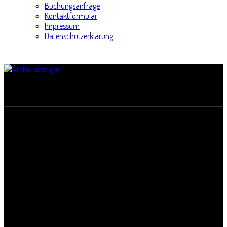
Buchungsanfrage
Kontaktformular
Impressum
Datenschutzerklärung
Burse zur Tulpe
Titel:
Burse zur Tulpe
Straße:
Universitätsring 5
Postleitzahl:
06108
Stadt:
Halle
Bundesland:
Sachsen-Anhalt
Land: