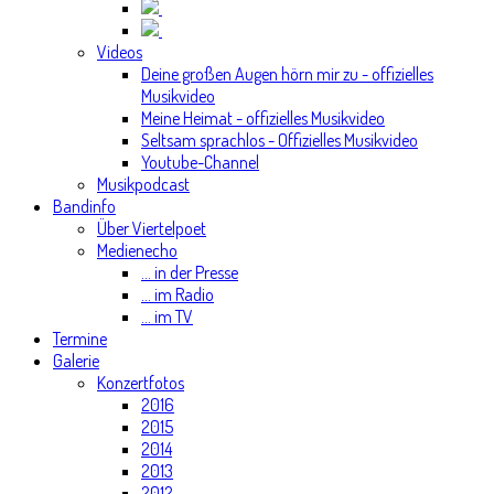
Videos
Deine großen Augen hörn mir zu - offizielles
Musikvideo
Meine Heimat - offizielles Musikvideo
Seltsam sprachlos - Offizielles Musikvideo
Youtube-Channel
Musikpodcast
Bandinfo
Über Viertelpoet
Medienecho
... in der Presse
... im Radio
... im TV
Termine
Galerie
Konzertfotos
2016
2015
2014
2013
2012