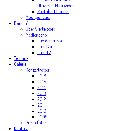
Offizielles Musikvideo
Youtube-Channel
Musikpodcast
Bandinfo
Über Viertelpoet
Medienecho
... in der Presse
... im Radio
... im TV
Termine
Galerie
Konzertfotos
2016
2015
2014
2013
2012
2011
2010
2009
Pressefotos
Kontakt