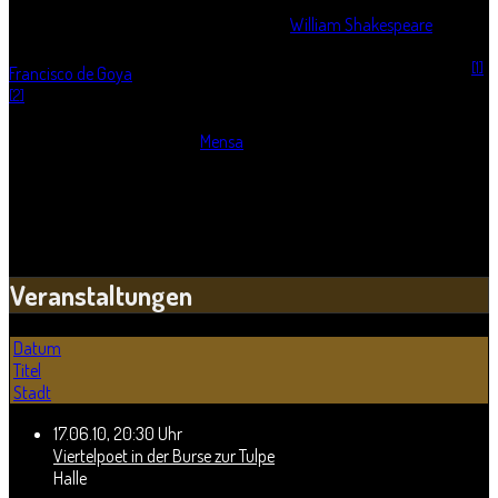
Improvisationen über Leben und Tod
ist seit 1993 wieder zugänglich.
Sein Bildzyklus stellt die Lebensalter nach
William Shakespeare
in "Wie
es euch gefãllt" (II,7) dar und greift 1928 zur Hundertjahrfeier des
[1]
Francisco de Goya
(1746-1828) Bildelemente der
Pinturas Negras
auf.
[2]
Heute wird das Gebäude als
Mensa
und Verwaltungssitz der Universität
mit Traditionszimmern für wissenschaftliche Tagungen genutzt.
Quelle: http://de.wikipedia.org/wiki/Burse_zur_Tulpe
Veranstaltungen
Datum
Titel
Stadt
17.06.10
,
20:30 Uhr
Viertelpoet in der Burse zur Tulpe
Halle