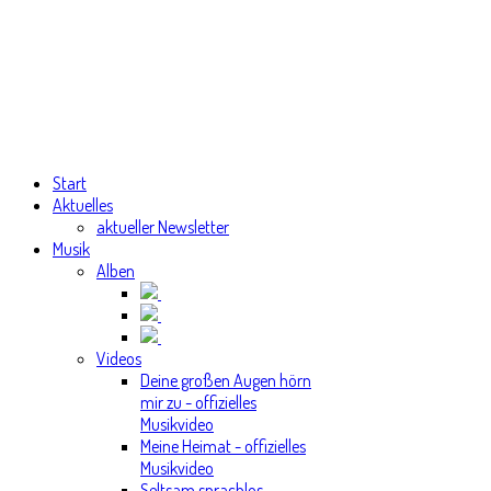
Start
Aktuelles
aktueller Newsletter
Musik
Alben
Videos
Deine großen Augen hörn
mir zu - offizielles
Musikvideo
Meine Heimat - offizielles
Musikvideo
Seltsam sprachlos -