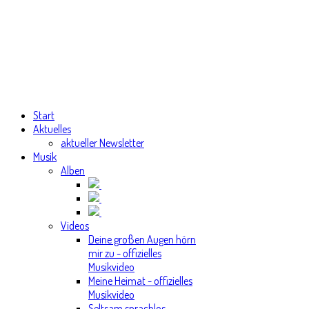
Start
Aktuelles
aktueller Newsletter
Musik
Alben
Videos
Deine großen Augen hörn
mir zu - offizielles
Musikvideo
Meine Heimat - offizielles
Musikvideo
Seltsam sprachlos -