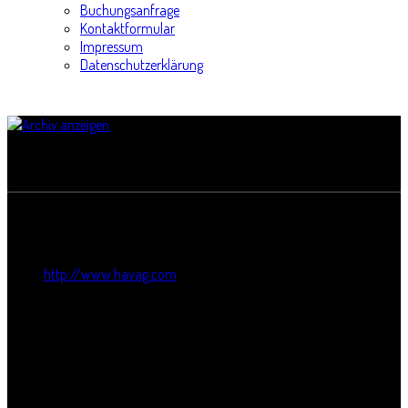
Buchungsanfrage
Kontaktformular
Impressum
Datenschutzerklärung
Werkstatthallen der HAVAG
Titel:
Werkstatthallen der HAVAG
Webseite:
http://www.havag.com
Straße:
Freiimfelder Str. 74
Postleitzahl:
06112
Stadt:
Halle
Bundesland: