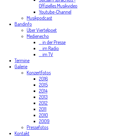
Offizielles Musikvideo
Youtube-Channel
Musikpodcast
Bandinfo
Über Viertelpoet
Medienecho
... in der Presse
... im Radio
... im TV
Termine
Galerie
Konzertfotos
2016
2015
2014
2013
2012
2011
2010
2009
Pressefotos
Kontakt