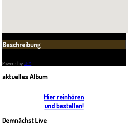
Beschreibung
Ziegelwiese Peißnitz
Powered by
JEM
aktuelles
Album
Hier reinhören
und bestellen!
Demnächst
Live