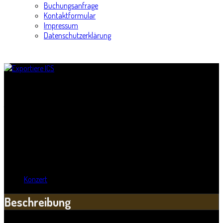
Buchungsanfrage
Kontaktformular
Impressum
Datenschutzerklärung
Viertelpoet mit Renft und Silly beim Laternenfest 2009
Titel:
Viertelpoet mit Renft und Silly beim Laternenfest 2009
Wann:
Fr, 28. August 2009
,
18:00 Uhr
Wo:
Ziegelwiese Peißnitzinsel - Halle, Sachsen-Anhalt
Kategorie:
Konzert
Beschreibung