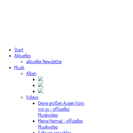
Start
Aktuelles
aktueller Newsletter
Musik
Alben
Videos
Deine großen Augen hörn
mir zu - offizielles
Musikvideo
Meine Heimat - offizielles
Musikvideo
Seltsam sprachlos -