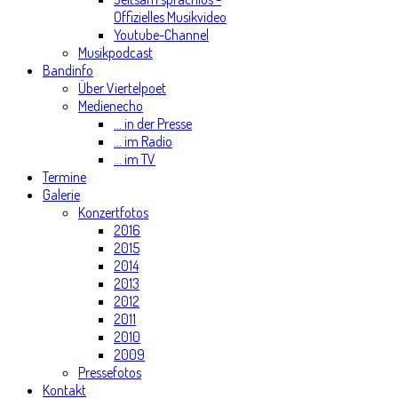
Offizielles Musikvideo
Youtube-Channel
Musikpodcast
Bandinfo
Über Viertelpoet
Medienecho
... in der Presse
... im Radio
... im TV
Termine
Galerie
Konzertfotos
2016
2015
2014
2013
2012
2011
2010
2009
Pressefotos
Kontakt