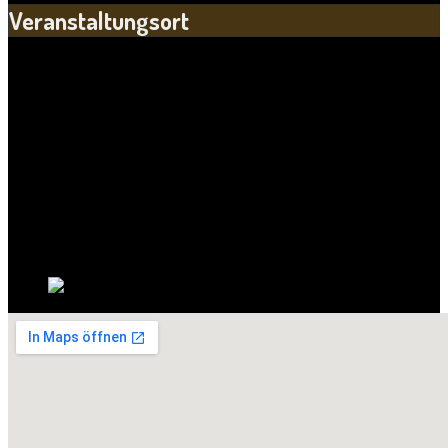
Veranstaltungsort
Standort:
Ziegelwiese Peißnitzinsel
Straße:
Riveufer
Postleitzahl:
06114
Stadt:
Halle
Bundesland:
Sachsen-Anhalt
Land: