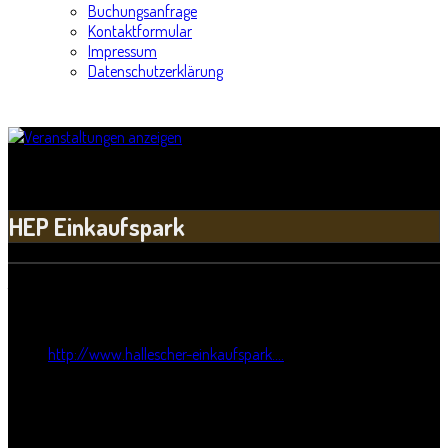
Buchungsanfrage
Kontaktformular
Impressum
Datenschutzerklärung
HEP Einkaufspark - Archiv
HEP Einkaufspark
Titel:
HEP Einkaufspark
Webseite:
http://www.hallescher-einkaufspark....
Straße:
Leipziger Chaussee 147
Postleitzahl:
06112