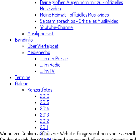
Deine großen Augen hörn mir zu - offizielles
Musikvideo
Meine Heimat - offizielles Musikvideo
Seltsam sprachlos - Offizielles Musikvideo
Youtube-Channel
Musikpodcast
Bandinfo
Über Viertelpoet
Medienecho
... in der Presse
... im Radio
... im TV
Termine
Galerie
Konzertfotos
2016
2015
2014
2013
2012
2011
2010
Wir nutzen Cookies auf unserer Website. Einige von ihnen sind essenziell
2009
für den Betrieb der Seite, während andere uns helfen, diese Website und