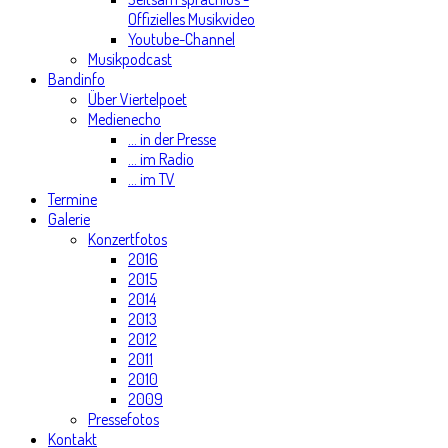
Offizielles Musikvideo
Youtube-Channel
Musikpodcast
Bandinfo
Über Viertelpoet
Medienecho
... in der Presse
... im Radio
... im TV
Termine
Galerie
Konzertfotos
2016
2015
2014
2013
2012
2011
2010
2009
Pressefotos
Kontakt