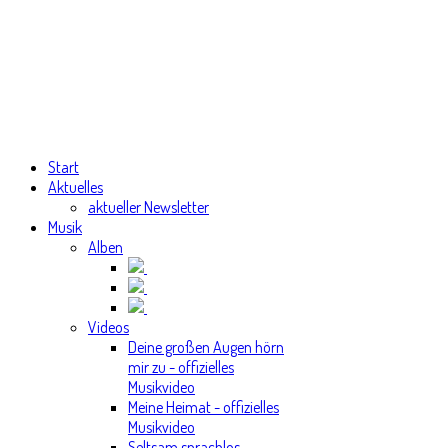
Start
Aktuelles
aktueller Newsletter
Musik
Alben
Videos
Deine großen Augen hörn
mir zu - offizielles
Musikvideo
Meine Heimat - offizielles
Musikvideo
Seltsam sprachlos -